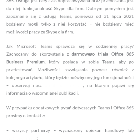
365. Usługa jest cały czas dopracowywana oraz przenoszona jest
do niej funkcjonalność Skype dla firm. Dobrym pomysłem jest
zapoznanie się z usługą Teams, ponieważ od 31 lipca 2021
będziemy mogli tylko z niej korzystać – nie będziemy mieć
możliwości pracy ze Skype dla firm.
Jak Microsoft Teams sprawdza się w codziennej pracy?
Zachęcamy do skorzystania z
darmowego triala Office 365
Business Premium
, który posiada w sobie Teams, aby go
przetestować. Możliwości rozwiązania poznasz również z
kolejnego artykułu, który będzie poświęcony jego funkcjonalności
– obserwuj nasz
profil na LinkedIn
, na którym pojawi się
informacja o wspomnianej publikacji.
W przypadku dodatkowych pytań dotyczących Teams i Office 365
prosimy o kontakt z:
– wszyscy partnerzy – wyznaczony opiekun handlowy lub
csp@promise.pl
;