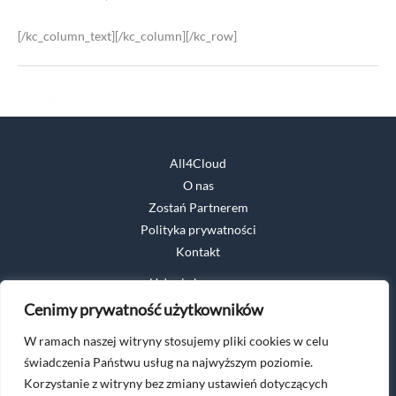
[/kc_column_text][/kc_column][/kc_row]
←
Poprzedni Wpis
Następny Wpis
→
All4Cloud
O nas
Zostań Partnerem
Polityka prywatności
Kontakt
Usługi chmurowe
Cyberbezpieczeństwo
Cenimy prywatność użytkowników
Analiza danych
W ramach naszej witryny stosujemy pliki cookies w celu
Nowoczesne środowisko pracy
świadczenia Państwu usług na najwyższym poziomie.
Korzystanie z witryny bez zmiany ustawień dotyczących