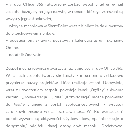
– grupa Office 365 (utworzony zostaje wspólny adres e-mail
zespołu, bazujący na jego nazwie, w ramach którego zrzeszeni są
wszyscy jego członkowie),
– witryna zespołowa w SharePoint wraz z biblioteką dokumentów
do przechowywania plików,
– udostępniona skrzynka pocztowa i kalendarz usługi Exchange
Online,
– notatnik OneNote.
Zespół można również utworzyć z już istniejącej grupy Office 365.
W ramach zespołu tworzy się kanały – mogą one przykładowo
przybierać nazwy projektów, które realizuje zespół. Domyślnie,
wraz z utworzeniem zespołu powstaje kanał „Ogólny” z dwoma
kartami: „Konwersacje” i „Pliki”. „Konwersacje” można porównać
do
feed`u
znanego z portali społecznościowych – wszyscy
członkowie zespołu widzą jego zawartość. W „Konwersacjach”
odnotowywane są aktywności użytkowników, np. informacje o
dołączeniu/ odejściu danej osoby do/z zespołu. Dodatkowo,