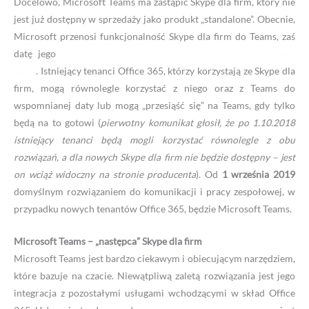
Docelowo, Microsoft Teams ma zastąpić Skype dla firm, który nie
jest już dostępny w sprzedaży jako produkt „standalone”. Obecnie,
Microsoft przenosi funkcjonalność Skype dla firm do Teams, zaś
datę jego
definitywnego zamknięcie zapowiedział na
31 lipca
2021
. Istniejący tenanci Office 365, którzy korzystają ze Skype dla
firm, mogą równolegle korzystać z niego oraz z Teams do
wspomnianej daty lub mogą „przesiąść się” na Teams, gdy tylko
będą na to gotowi (
pierwotny komunikat głosił, że po 1.10.2018
istniejący tenanci będą mogli korzystać równolegle z obu
rozwiązań, a dla nowych Skype dla firm nie będzie dostępny – jest
on wciąż widoczny na stronie producenta
). Od
1 września 2019
domyślnym rozwiązaniem do komunikacji i pracy zespołowej, w
przypadku nowych tenantów Office 365, będzie Microsoft Teams.
Microsoft Teams – „następca” Skype dla firm
Microsoft Teams jest bardzo ciekawym i obiecującym narzędziem,
które bazuje na czacie. Niewątpliwą zaletą rozwiązania jest jego
integracja z pozostałymi usługami wchodzącymi w skład Office