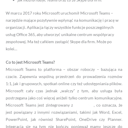
W marcu 2017 roku Microsoft uruchomił Microsoft Teams –
narzędzie mające pozytywnie wpłynąć na komunikację i pracę w
organizacji. Aplikacja łączy wszystkie funkcje poszczególnych
usług Office 365, aby utworzyć unikalne centrum współpracy
zespołowej. Ma też całkiem zastąpić Skype dla firm. Może po
kolei…
Co to jest Microsoft Teams?
Microsoft Teams to platforma – obszar roboczy – bazująca na
czacie. Zapewnia wspólną przestrzeń do prowadzenia rozmów
1:1, jak i grupowych, spotkań online czy też udostępniania plików.
Microsoft cały czas jednak „walczy” z tym, aby usługa była
postrzegana jako coś więcej aniżeli tylko centrum komunikacyjne.
Microsoft Teams jest zintegrowany z
Office 365
, co oznacza, że
jest powiązany z innymi rozwiązaniami, takimi jak Word, Excel,
PowerPoint, jak również SharePoint, OneDrive czy Planner.
Integracja się na tym nie kończy, ponieważ mamy jeszcze do