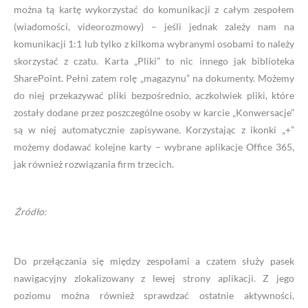
można tą kartę wykorzystać do komunikacji z całym zespołem
(wiadomości, videorozmowy) – jeśli jednak zależy nam na
komunikacji 1:1 lub tylko z kilkoma wybranymi osobami to należy
skorzystać z czatu. Karta „Pliki” to nic innego jak biblioteka
SharePoint. Pełni zatem rolę „magazynu” na dokumenty. Możemy
do niej przekazywać pliki bezpośrednio, aczkolwiek pliki, które
zostały dodane przez poszczególne osoby w karcie „Konwersacje”
są w niej automatycznie zapisywane. Korzystając z ikonki „+”
możemy dodawać kolejne karty – wybrane aplikacje Office 365,
jak również rozwiązania firm trzecich.
Źródło:
https://news.microsoft.com/en-gb/2019/01/16/everything-
you-need-to-know-about-microsoft-teams-in-five-pictures/
Do przełączania się między zespołami a czatem służy pasek
nawigacyjny zlokalizowany z lewej strony aplikacji. Z jego
poziomu można również sprawdzać ostatnie aktywności,