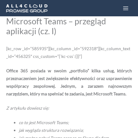
Przejdź
Main
do
Men
Microsoft Teams – przegląd
treści
aplikacji (cz. I)
[kc_row _id=”585935″][kc_column _id=”592318″][kc_column_text
_id=”456325″ css_custom=”{`kc-css`:{}}”]
Office 365 posiada w swoim „portfolio” kilka usług, których
przeznaczeniem jest zwiększenie efektywności oraz usprawnienie
współpracy zespołowej. Jednym, a zarazem najnowszym
narzędziem, który ma spełniać te zadania, jest Microsoft Teams.
Z artykułu dowiesz się:
co to jest Microsoft Teams;
jak wygląda struktura rozwiązania;
jak można nabyć Teams oraz co ze Skype dla firm.