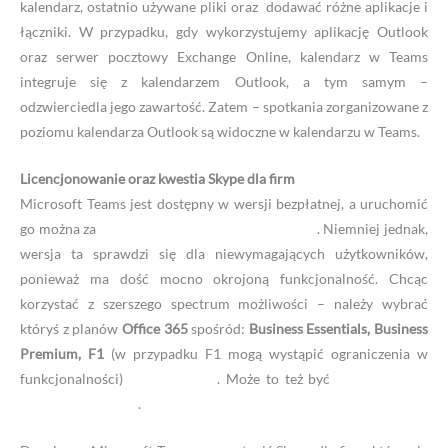
kalendarz, ostatnio używane pliki oraz dodawać różne aplikacje i
łączniki. W przypadku, gdy wykorzystujemy aplikację Outlook
oraz serwer pocztowy Exchange Online, kalendarz w Teams
integruje się z kalendarzem Outlook, a tym samym –
odzwierciedla jego zawartość. Zatem – spotkania zorganizowane z
poziomu kalendarza Outlook są widoczne w kalendarzu w Teams.
Licencjonowanie oraz kwestia Skype dla firm
Microsoft Teams jest dostępny w wersji bezpłatnej, a uruchomić
go można za
pośrednictwem strony producenta
. Niemniej jednak,
wersja ta sprawdzi się dla niewymagających użytkowników,
ponieważ ma dość mocno okrojoną funkcjonalność. Chcąc
korzystać z szerszego spectrum możliwości – należy wybrać
któryś z planów
Office 365
spośród:
Business Essentials, Business
Premium, F1
(w przypadku F1 mogą wystąpić ograniczenia w
funkcjonalności)
E1, E3
lub
E5
. Może to też być
Microsoft 365
Business, E3
lub
E5
.