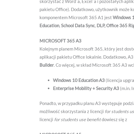
skorzystać z Word`a, Excel`a i pozostałych aplik
pakietu Office). Dodatkowo, użytkownik może k
komponentem Microsoft 365 A1 jest
Windows 1
Education
,
School Data Sync
,
DLP, Office 365 R
MICROSOFT 365 A3
Kolejnym planem Microsoft 365, który jest dostę
aplikacji pakietu Office lokalnie. Dodatkowo, A
Builder
. Co więcej, w skład Microsoft 365 A3 wc
Windows 10 Education A3
(licencja upgr
Enterprise Mobility + Security A3
(m.in. 
Ponadto, w przypadku planu A3 występuje podzia
możliwość skorzystania z licencji
for students us
licencji
for students use benefit
dowiesz się z
te