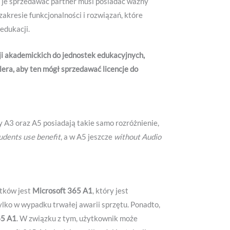
ąc je sprzedawać partner musi posiadać ważny
akresie funkcjonalności i rozwiązań, które
edukacji.
ji akademickich do jednostek edukacyjnych,
lera, aby ten mógł sprzedawać licencje do
y A3 oraz A5 posiadają takie samo rozróżnienie,
students use benefit
, a w A5 jeszcze
without Audio
ątków jest
Microsoft 365 A1
, który jest
ylko w wypadku trwałej awarii sprzętu. Ponadto,
65 A1
. W związku z tym, użytkownik może