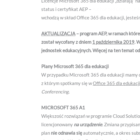
Licencje Microsoft 365 dla edukacji „działają” 
status i certyfikat AEP –
Authorized Education 
wchodzą w skład Office 365 dla edukacji, jesteś
AKTUALIZACJA
– program AEP, w ramach któreg
został wycofany z dniem
1 października 2019
. 
jednostek edukacyjnych. Więcej na ten temat o
Plany Microsoft 365 dla edukacji
W przypadku Microsoft 365 dla edukacji mamy d
z którym spotkamy się w
Office 365 dla edukacj
Conferencing
.
MICROSOFT 365 A1
Większość rozwiązań w programie Cloud Solutio
licencjonowany
na urządzenie
. Zmiana przypisan
plan
nie odnawia się
automatycznie, a okres sub