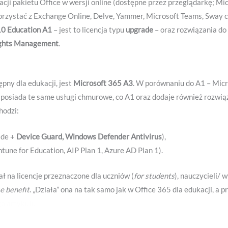
acji pakietu Office w wersji online (dostępne przez przeglądarkę; Mic
orzystać z Exchange Online, Delve, Yammer, Microsoft Teams, Sway
0 Education A1
– jest to licencja typu
upgrade
– oraz rozwiązania do 
ights Management
.
pny dla edukacji, jest
Microsoft 365 A3
. W porównaniu do A1 – Micr
3 posiada te same usługi chmurowe, co A1 oraz dodaje również rozwi
hodzi:
ade +
Device Guard, Windows Defender Antivirus
),
Intune for Education, AIP Plan 1, Azure AD Plan 1).
ł na licencje przeznaczone dla uczniów (
for students
), nauczycieli/
e benefit
. „Działa” ona na tak samo jak w Office 365 dla edukacji, a p
go artykułu