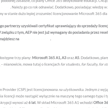
na podobnej zasadzie, co plany Office 365 dedykowane edukacji. Chc
Partner
. Należy go co rok odnawiać. Dodatkowo, posiadając wiedzę w z
my w stanie dużo lepiej zrozumieć licencjonowanie Microsoft 365 dla 
o partnerzy uzyskiwali certyfikat uprawniający do sprzedaży licenc
W związku z tym, AEP nie jest już wymagany do posiadania przez resel
dnajdziesz na
stronie producenta
.
ostępne trzy plany:
Microsoft 365 A1, A3
oraz
A5
. Dodatkowo, plan
i
– mianowicie, mowa tutaj o licencjach
for students, for faculty, for 
n Provider (CSP) jest licencjonowana
na użytkownika
. Jednym z wyj
ia licencji może nastąpić wyłącznie na maszynę tego samego typu i t
skrypcji wynosi aż
6 lat
. W skład Microsoft 365 A1 wchodzi
Office 3