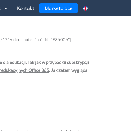
a
Kontakt
Marketplace
2/12″ video_mute=”no” _id=”935006″]
ne dla edukacji. Tak jak w przypadku subskrypcji
 edukacyjnych Office 365
. Jak zatem wygląda