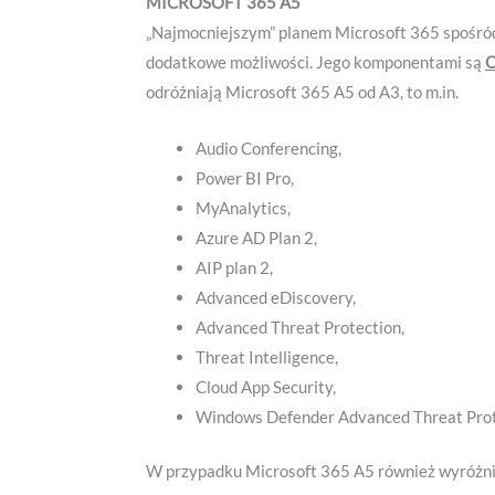
MICROSOFT 365 A5
„Najmocniejszym” planem Microsoft 365 spośród
dodatkowe możliwości. Jego komponentami są
O
odróżniają Microsoft 365 A5 od A3, to m.in.
Audio Conferencing,
Power BI Pro,
MyAnalytics,
Azure AD Plan 2,
AIP plan 2,
Advanced eDiscovery,
Advanced Threat Protection,
Threat Intelligence,
Cloud App Security,
Windows Defender Advanced Threat Prot
W przypadku Microsoft 365 A5 również wyróżnia