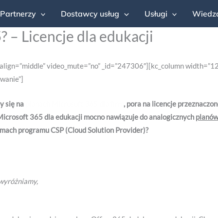
Partnerzy
Dostawcy usług
Usługi
Wiedz
? – Licencje dla edukacji
_align=”middle” video_mute=”no” _id=”247306″][kc_column width=”1
wanie”]
y się na
planach Microsoft 365 dla firm
, pora na licencje przeznaczo
Microsoft 365 dla edukacji mocno nawiązuje do analogicznych
planów
amach programu CSP (Cloud Solution Provider)?
 wyróżniamy,