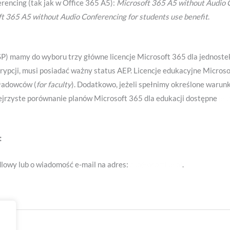
rencing (tak jak w Office 365 A5):
Microsoft 365 A5 without Audio C
ft 365 A5 without Audio Conferencing for students use benefit
.
) mamy do wyboru trzy główne licencje Microsoft 365 dla jednostek
ypcji, musi posiadać ważny status AEP. Licencje edukacyjne Microsof
kładowców (
for faculty
). Dodatkowo, jeżeli spełnimy określone warun
zejrzyste porównanie planów Microsoft 365 dla edukacji dostępne
jes
:
lowy lub o wiadomość e-mail na adres:
csp@promise.pl
.