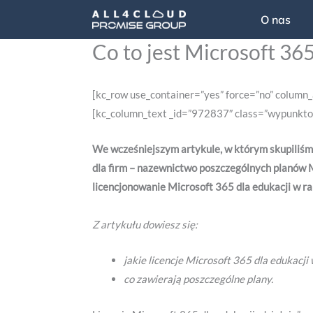
Przejdź
O nas
do
Co to jest Microsoft 365
treści
[kc_row use_container=”yes” force=”no” column
[kc_column_text _id=”972837″ class=”wypunkto
We wcześniejszym artykule, w którym skupiliśm
dla firm – nazewnictwo poszczególnych planów 
licencjonowanie Microsoft 365 dla edukacji w r
Z artykułu dowiesz się:
jakie licencje Microsoft 365 dla edukacji
co zawierają poszczególne plany.