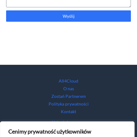
Wyślij
All4Cloud
O nas
Zostań Partnerem
Polityka prywatności
Kontakt
Usługi chmurowe
Cyberbezpieczeństwo
Cenimy prywatność użytkowników