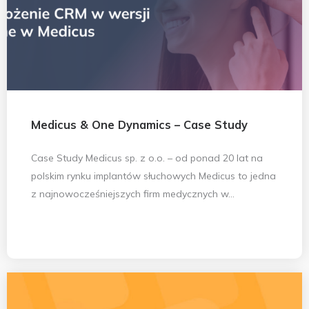
Medicus & One Dynamics – Case Study
Case Study Medicus sp. z o.o. – od ponad 20 lat na
polskim rynku implantów słuchowych Medicus to jedna
z najnowocześniejszych firm medycznych w...