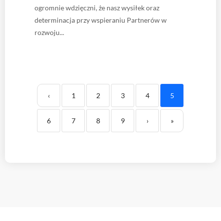
ogromnie wdzięczni, że nasz wysiłek oraz
determinacja przy wspieraniu Partnerów w
rozwoju...
‹
1
2
3
4
5
6
7
8
9
›
»