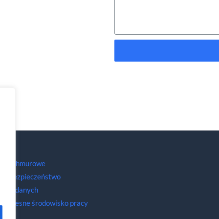
ługi chmurowe
berbezpieczeństwo
aliza danych
woczesne środowisko pracy