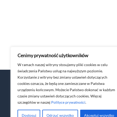
Cenimy prywatność użytkowników
W ramach naszej witryny stosujemy pliki cookies w celu
świadczenia Państwu usług na najwyższym poziomie.
Korzystanie z witryny bez zmiany ustawień dotyczących
cookies oznacza, że będą one zamieszczane w Państwa
All4Cloud
Us
urządzeniu końcowym. Możecie Państwo dokonać w każdym
O nas
Cy
czasie zmiany ustawień dotyczących cookies. Więcej
Zostań Partnerem
An
szczegółów w naszej
Polityce prywatności
.
Polityka prywatności
No
Kontakt
Dostosuj
Odrzuć wszystko
Akceptuj wszystko