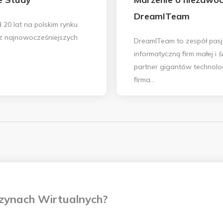
DreamITeam
 20 lat na polskim rynku
z najnowocześniejszych
DreamITeam to zespół pasj
informatyczną firm małej i 
partner gigantów technolog
firma...
zynach Wirtualnych?