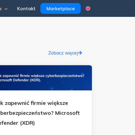
a
Kontakt
Marketplace
Zobacz więcej
ak zapewnić firmie większe
yberbezpieczeństwo? Microsoft
efender (XDR)