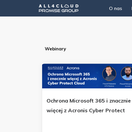
Przejdź
O nas
do
treści
Webinary
Ochrona Microsoft 365 i znacznie
więcej z Acronis Cyber Protect