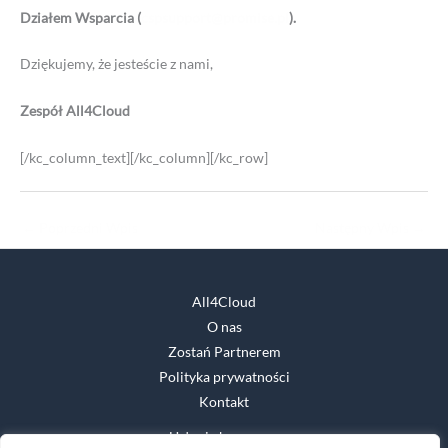
Działem Wsparcia (
cspsupport@promise.pl
).
Dziękujemy, że jesteście z nami,
Zespół All4Cloud
[/kc_column_text][/kc_column][/kc_row]
←
Poprzedni Wpis
Następny Wpis
→
All4Cloud
O nas
Zostań Partnerem
Polityka prywatności
Kontakt
Usługi chmurowe