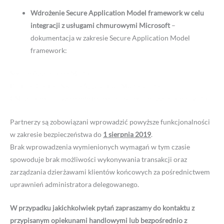
Wdrożenie Secure Application Model framework w celu
integracji z usługami chmurowymi Microsoft
–
dokumentacja w zakresie Secure Application Model
framework:
Secure Application Model
Partner Center: Secure Application Model guide
CSP partner: sample code for enabling secure application model
Partnerzy są zobowiązani wprowadzić powyższe funkcjonalności
w zakresie bezpieczeństwa do
1 sierpnia 2019
.
Brak wprowadzenia wymienionych wymagań w tym czasie
spowoduje brak możliwości wykonywania transakcji oraz
zarządzania dzierżawami klientów końcowych za pośrednictwem
uprawnień administratora delegowanego.
W przypadku jakichkolwiek pytań zapraszamy do kontaktu z
przypisanym opiekunami handlowymi lub bezpośrednio z