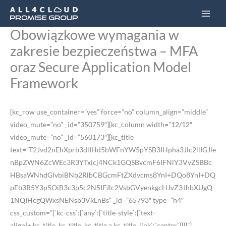
Przejdź
Main
do
Men
Obowiązkowe wymagania w
treści
zakresie bezpieczeństwa – MFA
oraz Secure Application Model
Framework
[kc_row use_container=”yes” force=”no” column_align=”middle”
video_mute=”no” _id=”350759″][kc_column width=”12/12″
video_mute=”no” _id=”560173″][kc_title
text=”T2Jvd2nEhXprb3dlIHd5bWFnYW5pYSB3IHpha3Jlc2llIGJle
nBpZWN6ZcWEc3R3YTxicj4NCk1GQSBvcmF6IFNlY3VyZSBBc
HBsaWNhdGlvbiBNb2RlbCBGcmFtZXdvcms8YnI+DQo8YnI+DQ
pEb3R5Y3p5OiB3c3p5c2N5IFJlc2VsbGVyenkgcHJvZ3JhbXUgQ
1NQIHcgQWxsNENsb3VkLnBs” _id=”65793″ type=”h4″
css_custom=”{`kc-css`:{`any`:{`title-style`:{`text-
align|+.kc_title,.kc_title,.kc_title a.kc_title_link`:`center`}}}}”]