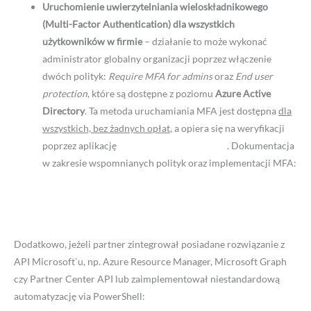
Uruchomienie uwierzytelniania wieloskładnikowego
(Multi-Factor Authentication) dla wszystkich
użytkowników w firmie
– działanie to może wykonać
administrator globalny organizacji poprzez włączenie
dwóch polityk:
Require MFA for admins
oraz
End user
protection
, które są dostępne z poziomu
Azure Active
Directory
. Ta metoda uruchamiania MFA jest dostępna
dla
wszystkich, bez żadnych opłat
, a opiera się na weryfikacji
poprzez aplikację
Microsoft Authenticatior
. Dokumentacja
w zakresie wspomnianych polityk oraz implementacji MFA:
Baseline protection policies
Partner Security Requirements – step-by-step guide
Dodatkowo, jeżeli partner zintegrował posiadane rozwiązanie z
API Microsoft`u, np. Azure Resource Manager, Microsoft Graph
czy Partner Center API lub zaimplementował niestandardową
automatyzację via PowerShell: