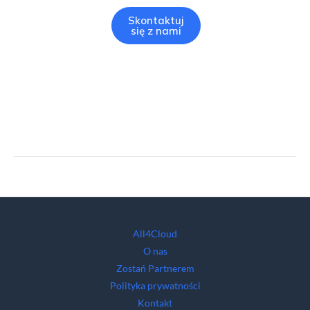
Skontaktuj
się z nami
←
Poprzedni Wpis
Następny Wpis
→
All4Cloud
O nas
Zostań Partnerem
Polityka prywatności
Kontakt