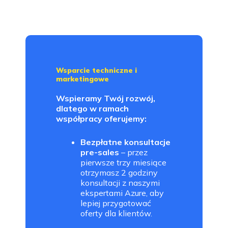
Wsparcie techniczne i
marketingowe
Wspieramy Twój rozwój,
dlatego w ramach
współpracy oferujemy:
Bezpłatne konsultacje
pre-sales
– przez
pierwsze trzy miesiące
otrzymasz 2 godziny
konsultacji z naszymi
ekspertami Azure, aby
lepiej przygotować
oferty dla klientów.