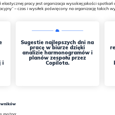
astycznej pracy jest organizacja wysokiej jakości spotkań 
acyjny” – czas i wysiłek poświęcony na organizację takich w
e
Sugestie najlepszych dni na
pracę w biurze dzięki
r
analizie harmonogramów i
planów zespołu przez
 i
Copilota.
kowników
es można: