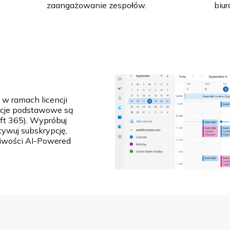
zaangażowanie zespołów.
biu
 w ramach licencji
kcje podstawowe są
ft 365). Wypróbuj
tywuj subskrypcję,
liwości AI-Powered