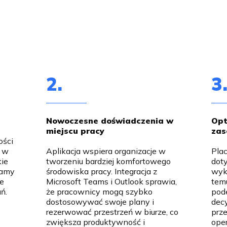
2.
3
Nowoczesne doświadczenia w
Opt
miejscu pracy
za
ości
y w
Aplikacja wspiera organizacje w
Pla
kie
tworzeniu bardziej komfortowego
doty
ramy
środowiska pracy. Integracja z
wyk
ie
Microsoft Teams i Outlook sprawia,
tem
ń.
że pracownicy mogą szybko
pod
dostosowywać swoje plany i
dec
rezerwować przestrzeń w biurze, co
prze
zwiększa produktywność i
oper