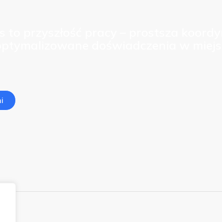
s to przyszłość pracy – prostsza koordy
optymalizowane doświadczenia w miejs
i