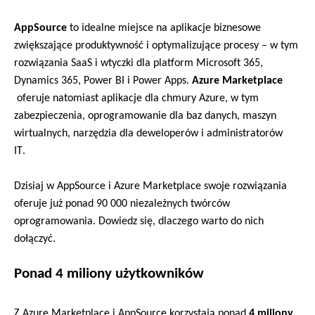
AppSource
 to idealne miejsce na aplikacje 
biznesowe
zwiększające produktywność i optymalizujące procesy – w tym
rozwiązania 
SaaS i wtyczki 
dla platform
Microsoft 365
, 
Dynamics 365, 
Power BI
 i Power 
Apps
.
Azure
 Marketpl
a
ce
oferuje natomiast aplikacje dla chmury 
Azure
,
 w tym 
zabezpieczenia, oprogramowanie dla baz danych, maszyn 
wirtualnych
, narzędzia dla deweloperów i administratorów 
IT. 
Dzisiaj 
w 
AppSource
 i 
Azure
 Marketplace swoje rozwiązania 
oferuje
 już ponad 90 000 
niezależnych twórców 
oprogramowania. Dowiedz się, dla
czego warto do nich 
dołączyć. 
Ponad 4 miliony użytkowników
Z 
Azure
 Marketplace i 
AppSource
korzys
ta
ją
ponad 
4 miliony 