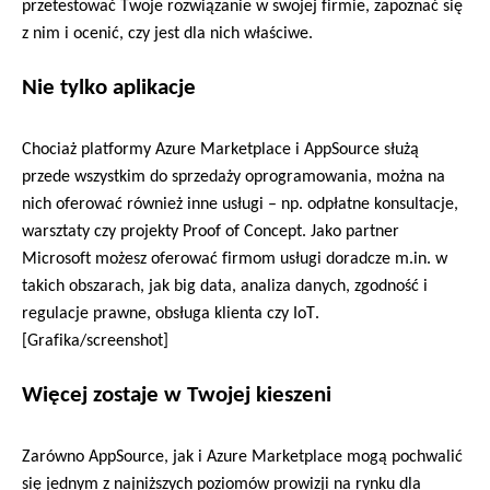
przetestować
 Twoje rozwiązanie w swojej firmie
, zapoznać się 
z nim i ocenić
, czy jest dla nich właściwe.
Nie tylko aplikacje
Chociaż platformy 
Azure
 Marketplace i 
AppSource
 służą 
przede wszystkim do sprzedaży oprogramowania, można na 
nich oferować również inne usługi – np. 
odpłatne konsultacje
, 
warsztaty
 czy projekty Proof of 
Concept
. 
Jako partner 
Microsoft możesz oferować 
firmom usługi doradcze m.in. w 
takich obszarach, jak big data, 
analiza danych, zgodność i 
regulacje prawne
, obsługa klienta
 czy
IoT
.
[Grafika/
screenshot
]
Więcej
zostaje 
w Twojej kieszeni
Zarówno 
AppSource
, jak i 
Azure
 Marketplace 
mogą pochwalić 
się jednym z najniższych
 poziomów 
prowizji
 na rynku dla 