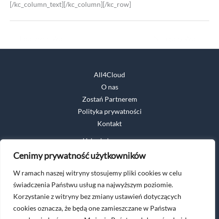
[/kc_column_text][/kc_column][/kc_row]
←
Poprzedni Wpis
Następny Wpis
→
All4Cloud
O nas
Zostań Partnerem
Polityka prywatności
Kontakt
Usługi chmurowe
Cyberbezpieczeństwo
Cenimy prywatność użytkowników
Analiza danych
W ramach naszej witryny stosujemy pliki cookies w celu
Nowoczesne środowisko pracy
świadczenia Państwu usług na najwyższym poziomie.
Korzystanie z witryny bez zmiany ustawień dotyczących
cookies oznacza, że będą one zamieszczane w Państwa