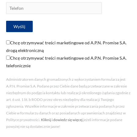
Chcę otrzymywać treści marketingowe od A.P.N. Promise S.A.
drogą elektroniczną
Chcę otrzymywać treści marketingowe od A.P.N. Promise S.A.
telefonicznie
Administratorem danych gromadzonych z wykorzystaniem formularza jest
A.P.N. Promise S.A. Podane przez Ciebie dane będą przetwarzane w zakresie
niezbędnym do podjęcia kontaktu lub realizacji określonego żądania zgodnie z
art. 6 ust. 1 lit. b RODO przez okres niezbędny dla realizacji Twojego
zgłoszenia. Wszelkie informacje w zakresie przetwarzania podanych przez
Ciebie w formularzu danych oraz posiadanych uprawnieniach znajdziesz w
Polityce prywatności.
Kliknij i dowiedz się więcej
jeżeli informacje podane
powyżej nie są dostatecznie jasne!