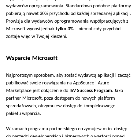
wydawców 
oprogramowania. 
Standa
rdowo
podobne platformy 
pobierają na
wet 
3
0% przychodu od każdej sprzedanej aplikacji. 
Prowizja dla wydawców
oprogramowania 
współpracujących
 z 
Microsoft 
wynosi jednak 
tylko 3%
 – 
niemal cały przychód
zostaje więc w Twojej kieszeni. 
Wsparcie Microsoft
Najprostszym sposobem, aby zostać wydawcą aplikacji i zacząć 
publikować swoje rozwiązania na 
AppSource
 i 
Azure
Marketplace jest dołączenie do 
ISV 
Success
 Program
. 
Jako 
partner Microsoft, poza dostępem do nowych platform 
sprzedażowych, otrzymujesz dostęp do 
kompleksowego 
pakietu wsparcia.
W ramach programu partnerskiego otrzymujesz m.in. dostęp 
do narzędzi deweloperskich i biznesowych o wartości ponad 