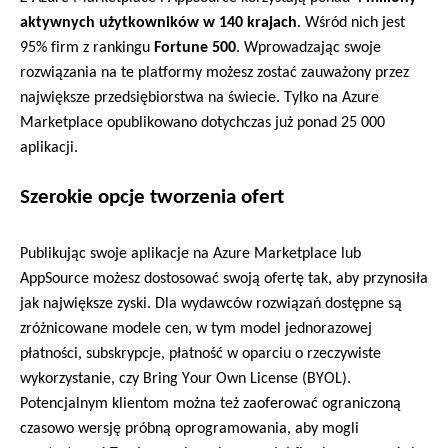
aktywnych użytkowników
w 140 krajach
. Wśród nich jest 
95% firm z rankingu 
Fortune
 500
. Wprowadzając swoje 
rozwiązania na te platformy 
możesz zostać zauważony przez 
największe
 przedsiębiorstwa na świecie
.
 Tylko na 
Azu
re
Marketplace opublikowano dotychczas już ponad 25 000 
aplikacji. 
Szerokie opcje tworzenia ofert
Publikując swoje aplikacje
 na 
Azure
 Marketplace lub 
AppSource
możesz 
dostosować swoją ofertę tak, aby 
przynosiła 
jak największe zyski. Dla wydawców rozwiązań dostępne są 
zróżnicowane
 modele cen, w tym
 model 
jednorazowej 
płatności, subskrypcj
e
, płatnoś
ć
 w oparciu o 
rzeczywiste 
wykorzystanie
, 
czy 
Bring
Your
Own
 License (BYOL).
Potencjalnym klientom można też zaoferować 
ograniczoną 
czasowo wersję próbną oprogramowania, aby mogli 