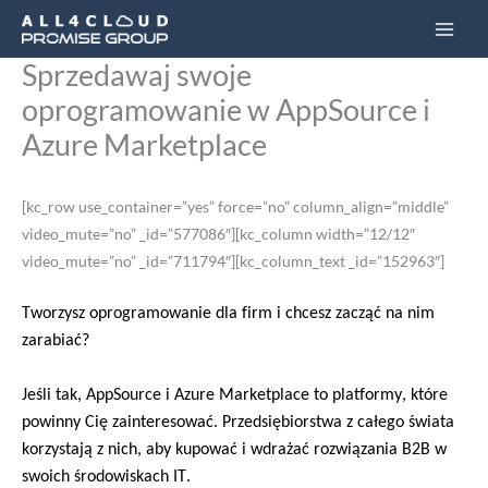
Przejdź
Main
do
Men
Sprzedawaj swoje
treści
oprogramowanie w AppSource i
Azure Marketplace
[kc_row use_container=”yes” force=”no” column_align=”middle”
video_mute=”no” _id=”577086″][kc_column width=”12/12″
video_mute=”no” _id=”711794″][kc_column_text _id=”152963″]
T
worzysz oprogramowanie dla firm i chcesz zacząć na nim 
zarabiać
? 
Jeśli tak,
AppSource
 i 
Azure
 Marketplace
to platformy, które 
powinny 
Cię zainteresować
. 
Przedsiębiorstwa z całego świata 
korzystają z nich, aby 
kupować i wdrażać rozwiązania B2B w 
swoich środowiskach IT. 