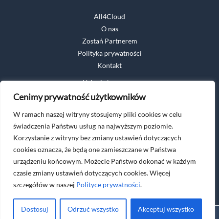
All4Cloud
O nas
Zostań Partnerem
Polityka prywatności
Kontakt
Usługi chmurowe
Cyberbezpieczeństwo
Cenimy prywatność użytkowników
Analiza danych
W ramach naszej witryny stosujemy pliki cookies w celu
Nowoczesne środowisko pracy
świadczenia Państwu usług na najwyższym poziomie.
Korzystanie z witryny bez zmiany ustawień dotyczących
cookies oznacza, że będą one zamieszczane w Państwa
urządzeniu końcowym. Możecie Państwo dokonać w każdym
czasie zmiany ustawień dotyczących cookies. Więcej
szczegółów w naszej
Polityce prywatności
.
Dostosuj
Odrzuć wszystko
Akceptuj wszystko
Copyright © 2026 APN PROMISE