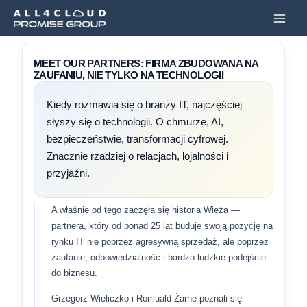
Przejdź
Main
do
Men
treści
MEET OUR PARTNERS: FIRMA ZBUDOWANA NA
ZAUFANIU, NIE TYLKO NA TECHNOLOGII
Kiedy rozmawia się o branży IT, najczęściej
słyszy się o technologii. O chmurze, AI,
bezpieczeństwie, transformacji cyfrowej.
Znacznie rzadziej o relacjach, lojalności i
przyjaźni.
A właśnie od tego zaczęła się historia Wieża —
partnera, który od ponad 25 lat buduje swoją pozycję na
rynku IT nie poprzez agresywną sprzedaż, ale poprzez
zaufanie, odpowiedzialność i bardzo ludzkie podejście
do biznesu.
Grzegorz Wieliczko i Romuald Żarne poznali się