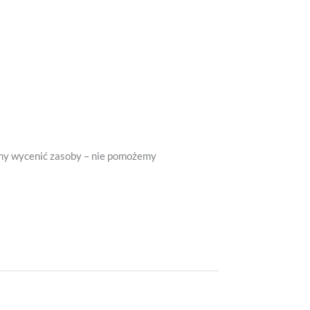
/?ocid=AID765052&wt.mc_id=CFID0322
y wycenić zasoby – nie pomożemy
l
Następny Wpis
→