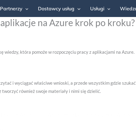
Partnerzy
Dostawcy usług
Usługi
Wiedz
ć aplikacje na Azure krok po krok
ę wiedzy, która pomoże w rozpoczęciu pracy z aplikacjami na Azure.
czytać i wyciągać właściwe wnioski, a przede wszystkim gdzie szukać
worzyć również swoje materiały i nimi się dzielić.
y/Learning-Azure-Part-1-Azure-Docs-tips-and-tricks/?ocid=AID7
01