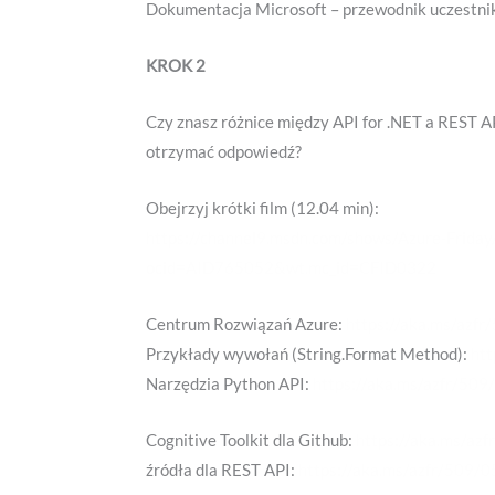
Dokumentacja Microsoft – przewodnik uczestni
KROK 2
Czy znasz różnice między API for .NET a REST A
otrzymać odpowiedź?
Obejrzyj krótki film (12.04 min):
https://channel9.msdn.com/shows/Azure-Friday
ocid=AID765052&wt.mc_id=CFID0322
Centrum Rozwiązań Azure:
https://aka.ms/azfr
Przykłady wywołań (String.Format Method):
htt
Narzędzia Python API:
https://aka.ms/azfr/509
Cognitive Toolkit dla Github:
https://aka.ms/az
źródła dla REST API:
https://aka.ms/azfr/509/0