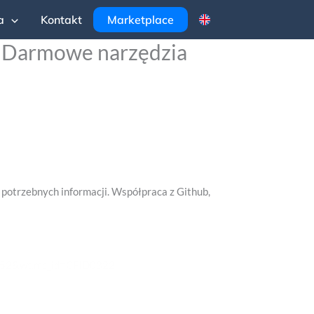
a
Kontakt
Marketplace
u? Darmowe narzędzia
 potrzebnych informacji. Współpraca z Github,
65052&wt.mc_id=CFID0322