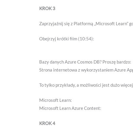
KROK 3
Zaprzyjaźnij się z Platformą „Microsoft Learn” g
Obejrzyj krótki film (10:54):
https://channel9.msdn.com/shows/Azure-Frida
Bazy danych Azure Cosmos DB? Proszę bardzo:
Strona internetowa z wykorzystaniem Azure App
To tylko przykłady, a możliwości jest dużo więcej
Microsoft Learn:
https://aka.ms/azfr/510/01
Microsoft Learn Azure Content:
https://aka.ms
KROK 4