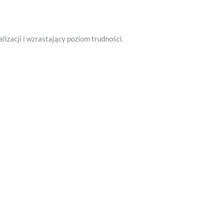
lizacji i wzrastający poziom trudności.
=AID765052&wt.mc_id=CFID0322
-in-azure-cosmos-db/
ths/deploy-a-website-with-azure-app-service/