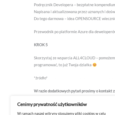
Podręcznik Developera – bezpłatne kompendium w
Napisana i aktualizowana przez uznanych i doś
Do tego darmowa – idea OPENSOURCE wieczni
Przewodnik po platformie Azure dla deweloper
KROK 5
Skorzystaj ze wsparcia ALL4CLOUD – pomożemy
programować, to już Twoja działka
*źródło*
https://azure.microsoft.com/en-gb/blog
W razie dodatkowych pytań prosimy o kontakt z
Cenimy prywatność użytkowników
←
Poprzedni Wpis
W ramach naszej witryny stosujemy pliki cookies w celu