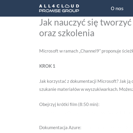
Przejdź
O nas
do
Jak nauczyć się tworzy
treści
oraz szkolenia
Microsoft w ramach „Channel9” proponuje ścieżk
KROK 1
Jak korzystać z dokumentacji Microsoft? Jak ją 
szukanie materiałów w wyszukiwarkach. Możesz t
Obejrzyj krótki film (8:50 min):
https://channel9.msdn.com/shows/Azure-Frida
Dokumentacja Azure:
https://aka.ms/azfr/508/