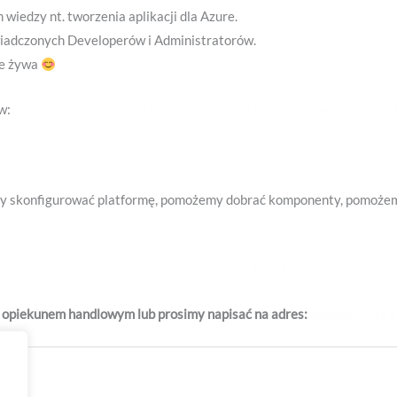
iedzy nt. tworzenia aplikacji dla Azure.
wiadczonych Developerów i Administratorów.
e żywa
ów:
https://azure.microsoft.com/pl-pl/campaigns/developer-guide
 skonfigurować platformę, pomożemy dobrać komponenty, pomożem
/top-3-free-resources-developers-need-for-learning-azure/
 opiekunem handlowym lub prosimy napisać na adres:
csp@promise.p