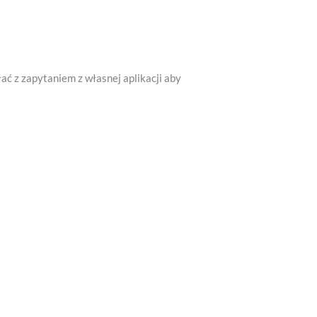
ć z zapytaniem z własnej aplikacji aby
-and-REST-APIs/?