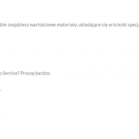
dzie znajdziesz wartościowe materiały, układające się w ścieżki specja
y/Learning-Azure-Part-3-A-quick-tour-of-Microsoft-Learn/?ocid
https://docs.microsoft.com/en-us/learn/paths/work-with-nosql-data
 Service? Proszę bardzo:
https://docs.microsoft.com/en-us/learn/pa
.
/azfr/510/03