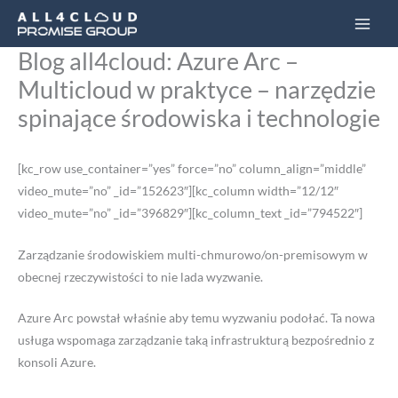
Przejdź
Main
do
Men
Blog all4cloud: Azure Arc –
treści
Multicloud w praktyce – narzędzie
spinające środowiska i technologie
[kc_row use_container=”yes” force=”no” column_align=”middle”
video_mute=”no” _id=”152623″][kc_column width=”12/12″
video_mute=”no” _id=”396829″][kc_column_text _id=”794522″]
Zarządzanie środowiskiem multi-chmurowo/on-premisowym w
obecnej rzeczywistości to nie lada wyzwanie.
Azure Arc powstał właśnie aby temu wyzwaniu podołać. Ta nowa
usługa wspomaga zarządzanie taką infrastrukturą bezpośrednio z
konsoli Azure.