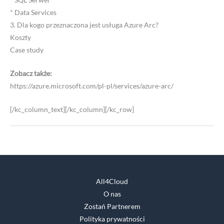
* Data Services
3. Dla kogo przeznaczona jest usługa Azure Arc?
Koszty
Case study
Zobacz także:
https://azure.microsoft.com/pl-pl/services/azure-arc/
[/kc_column_text][/kc_column][/kc_row]
←
Poprzedni Wpis
Następny Wpis
→
All4Cloud
O nas
Zostań Partnerem
Polityka prywatności